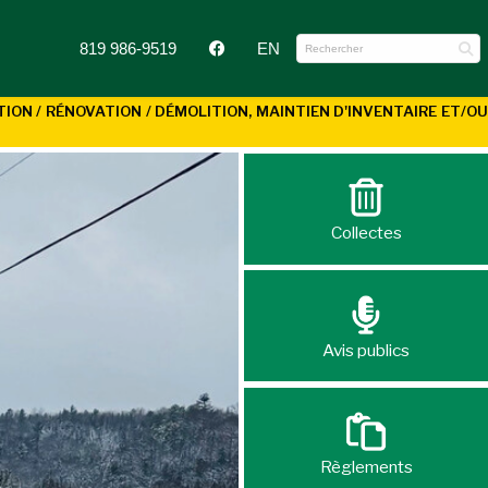
819 986-9519
EN
N / RÉNOVATION / DÉMOLITION, MAINTIEN D'INVENTAIRE ET/OU
Collectes
Avis publics
Règlements