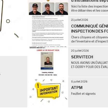
d'installations sep
Voici la liste des inspectio
être débarrées et les couve
21 juillet 2026
COMMUNIQUÉ GÉNÉ
INSPECTION DES F
Chers citoyens et citoyen
de l'inventaire et d'inspect
20 juillet 2026
SERVITECH
NOUS AVONS UN ÉVALUATE
ET-DERRY POUR DES ÉVALU
6
8 juillet 2026
ATPM
Feuillet et signets