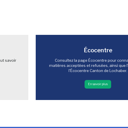
Écocentre
ut savoir
Consultez la page Écocentre pour connaî
matières acceptées et refusées, ainsi que l
l'Écocentre Canton de Lochaber.
En savoir plus