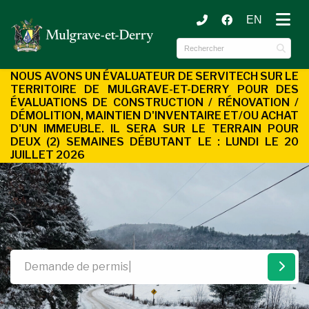
EN
ubmenu (Municipalité )
ubmenu (Services aux citoyens )
NOUS AVONS UN ÉVALUATEUR DE SERVITECH SUR LE
TERRITOIRE DE MULGRAVE-ET-DERRY POUR DES
ÉVALUATIONS DE CONSTRUCTION / RÉNOVATION /
DÉMOLITION, MAINTIEN D'INVENTAIRE ET/OU ACHAT
D'UN
IMMEUBLE. IL SERA SUR LE TERRAIN POUR
DEUX (2) SEMAINES DÉBUTANT LE : LUNDI LE 20
JUILLET 2026