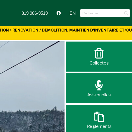
819 986-9519
EN
N / RÉNOVATION / DÉMOLITION, MAINTIEN D'INVENTAIRE ET/OU
Collectes
Avis publics
Règlements