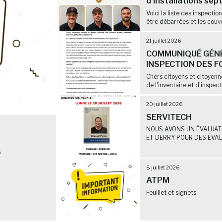
d'installations sep
Voici la liste des inspectio
être débarrées et les couve
21 juillet 2026
COMMUNIQUÉ GÉNÉ
INSPECTION DES F
Chers citoyens et citoyen
de l'inventaire et d'inspect
20 juillet 2026
SERVITECH
NOUS AVONS UN ÉVALUATE
ET-DERRY POUR DES ÉVALU
6
8 juillet 2026
ATPM
Feuillet et signets