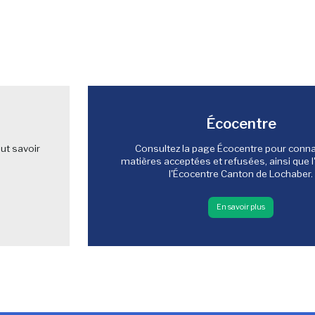
Écocentre
ut savoir
Consultez la page Écocentre pour connaî
matières acceptées et refusées, ainsi que l
l'Écocentre Canton de Lochaber.
En savoir plus