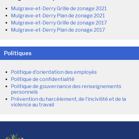
Mulgrave-et-Derry Grille de zonage 2021
Mulgrave-et-Derry Plan de zonage 2021
Mulgrave-et-Derry Grille de zonage 2017
Mulgrave-et-Derry Plan de zonage 2017
Politiques
Politique d'orientation des employés
Politique de confidentialité
Politique de gouvernance des renseignements
personnels
Prévention du harcèlement, de l'incivilité et de la
violence au travail
-