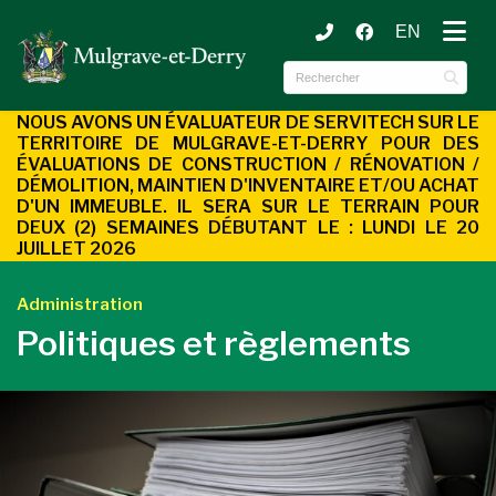
EN
ubmenu (Municipalité )
ubmenu (Services aux citoyens )
NOUS AVONS UN ÉVALUATEUR DE SERVITECH SUR LE
TERRITOIRE DE MULGRAVE-ET-DERRY POUR DES
ÉVALUATIONS DE CONSTRUCTION / RÉNOVATION /
DÉMOLITION, MAINTIEN D'INVENTAIRE ET/OU ACHAT
D'UN
IMMEUBLE. IL SERA SUR LE TERRAIN POUR
DEUX (2) SEMAINES DÉBUTANT LE : LUNDI LE 20
JUILLET 2026
Administration
Politiques et règlements