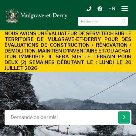
EN
ubmenu (Municipalité )
ubmenu (Services aux citoyens )
NOUS AVONS UN ÉVALUATEUR DE SERVITECH SUR LE
TERRITOIRE DE MULGRAVE-ET-DERRY POUR DES
ÉVALUATIONS DE CONSTRUCTION / RÉNOVATION /
DÉMOLITION, MAINTIEN D'INVENTAIRE ET/OU ACHAT
D'UN
IMMEUBLE. IL SERA SUR LE TERRAIN POUR
DEUX (2) SEMAINES DÉBUTANT LE : LUNDI LE 20
JUILLET 2026