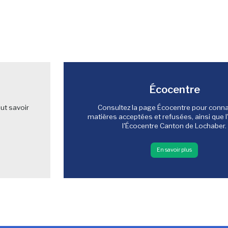
Écocentre
ut savoir
Consultez la page Écocentre pour connaî
matières acceptées et refusées, ainsi que l
l'Écocentre Canton de Lochaber.
En savoir plus