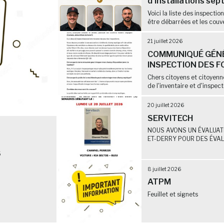
d'installations sep
Voici la liste des inspectio
être débarrées et les couve
21 juillet 2026
COMMUNIQUÉ GÉNÉ
INSPECTION DES F
Chers citoyens et citoyen
de l'inventaire et d'inspect
20 juillet 2026
SERVITECH
NOUS AVONS UN ÉVALUATE
ET-DERRY POUR DES ÉVALU
6
8 juillet 2026
ATPM
Feuillet et signets