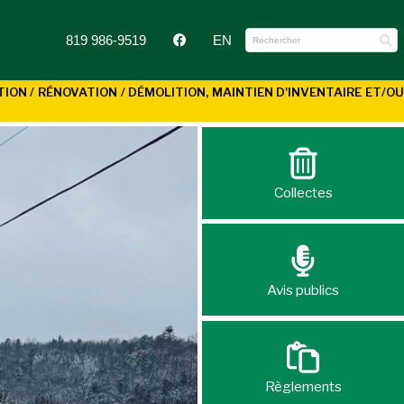
819 986-9519
EN
N / RÉNOVATION / DÉMOLITION, MAINTIEN D'INVENTAIRE ET/OU
Collectes
Avis publics
Règlements