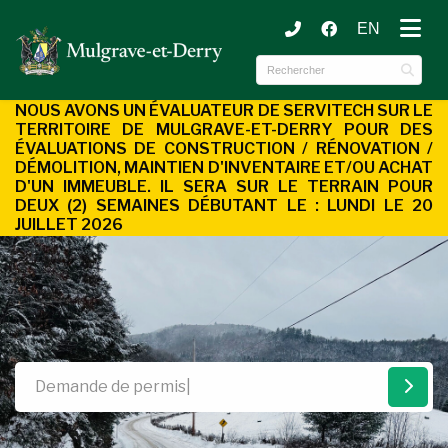
EN
ubmenu (Municipalité )
ubmenu (Services aux citoyens )
NOUS AVONS UN ÉVALUATEUR DE SERVITECH SUR LE
TERRITOIRE DE MULGRAVE-ET-DERRY POUR DES
ÉVALUATIONS DE CONSTRUCTION / RÉNOVATION /
DÉMOLITION, MAINTIEN D'INVENTAIRE ET/OU ACHAT
D'UN
IMMEUBLE. IL SERA SUR LE TERRAIN POUR
DEUX (2) SEMAINES DÉBUTANT LE : LUNDI LE 20
JUILLET 2026