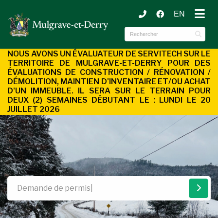
EN
ubmenu (Municipalité )
ubmenu (Services aux citoyens )
NOUS AVONS UN ÉVALUATEUR DE SERVITECH SUR LE
TERRITOIRE DE MULGRAVE-ET-DERRY POUR DES
ÉVALUATIONS DE CONSTRUCTION / RÉNOVATION /
DÉMOLITION, MAINTIEN D'INVENTAIRE ET/OU ACHAT
D'UN
IMMEUBLE. IL SERA SUR LE TERRAIN POUR
DEUX (2) SEMAINES DÉBUTANT LE : LUNDI LE 20
JUILLET 2026