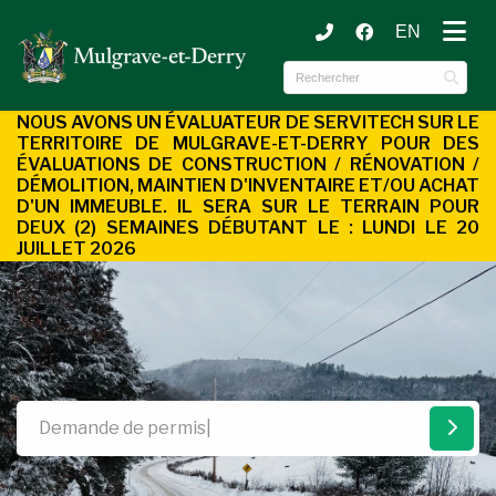
EN
ubmenu (Municipalité )
ubmenu (Services aux citoyens )
NOUS AVONS UN ÉVALUATEUR DE SERVITECH SUR LE
TERRITOIRE DE MULGRAVE-ET-DERRY POUR DES
ÉVALUATIONS DE CONSTRUCTION / RÉNOVATION /
DÉMOLITION, MAINTIEN D'INVENTAIRE ET/OU ACHAT
D'UN
IMMEUBLE. IL SERA SUR LE TERRAIN POUR
DEUX (2) SEMAINES DÉBUTANT LE : LUNDI LE 20
JUILLET 2026