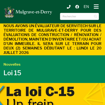
EN
ubmenu (Municipalité )
ubmenu (Services aux citoyens )
NOUS AVONS UN ÉVALUATEUR DE SERVITECH SUR LE
TERRITOIRE DE MULGRAVE-ET-DERRY POUR DES
ÉVALUATIONS DE CONSTRUCTION / RÉNOVATION /
DÉMOLITION, MAINTIEN D'INVENTAIRE ET/OU ACHAT
D'UN
IMMEUBLE. IL SERA SUR LE TERRAIN POUR
DEUX (2) SEMAINES DÉBUTANT LE : LUNDI LE 20
JUILLET 2026
Nouvelles
Loi 15