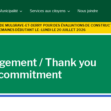
Municipalité
Services aux citoyens
Nous joindre
DE MULGRAVE-ET-DERRY POUR DES ÉVALUATIONS DE CONSTRUCTIO
EMAINES DÉBUTANT LE : LUNDI LE 20 JUILLET 2026
agement / Thank you
r commitment