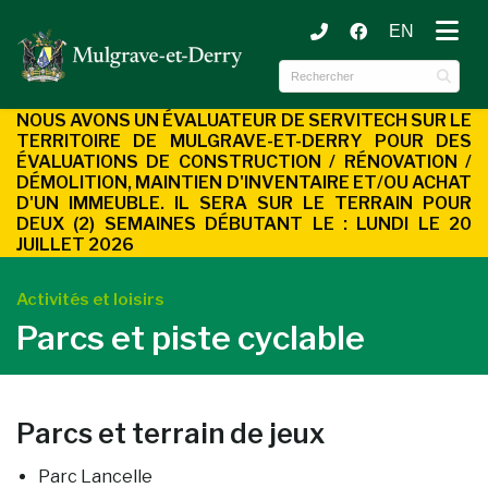
EN
ubmenu (Municipalité )
ubmenu (Services aux citoyens )
NOUS AVONS UN ÉVALUATEUR DE SERVITECH SUR LE
TERRITOIRE DE MULGRAVE-ET-DERRY POUR DES
ÉVALUATIONS DE CONSTRUCTION / RÉNOVATION /
DÉMOLITION, MAINTIEN D'INVENTAIRE ET/OU ACHAT
D'UN
IMMEUBLE. IL SERA SUR LE TERRAIN POUR
DEUX (2) SEMAINES DÉBUTANT LE : LUNDI LE 20
JUILLET 2026
Activités et loisirs
Parcs et piste cyclable
Parcs et terrain de jeux
Parc Lancelle