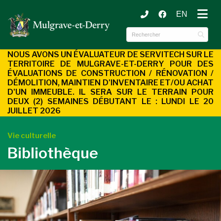
EN
ubmenu (Municipalité )
ubmenu (Services aux citoyens )
NOUS AVONS UN ÉVALUATEUR DE SERVITECH SUR LE
TERRITOIRE DE MULGRAVE-ET-DERRY POUR DES
ÉVALUATIONS DE CONSTRUCTION / RÉNOVATION /
DÉMOLITION, MAINTIEN D'INVENTAIRE ET/OU ACHAT
D'UN
IMMEUBLE. IL SERA SUR LE TERRAIN POUR
DEUX (2) SEMAINES DÉBUTANT LE : LUNDI LE 20
JUILLET 2026
Vie culturelle
Bibliothèque