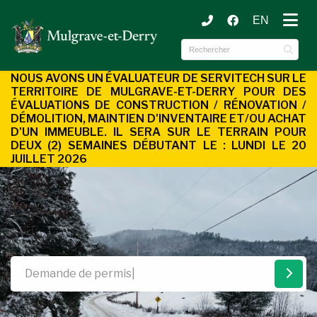
EN
ubmenu (Municipalité )
ubmenu (Services aux citoyens )
NOUS AVONS UN ÉVALUATEUR DE SERVITECH SUR LE
TERRITOIRE DE MULGRAVE-ET-DERRY POUR DES
ÉVALUATIONS DE CONSTRUCTION / RÉNOVATION /
DÉMOLITION, MAINTIEN D'INVENTAIRE ET/OU ACHAT
D'UN
IMMEUBLE. IL SERA SUR LE TERRAIN POUR
DEUX (2) SEMAINES DÉBUTANT LE : LUNDI LE 20
JUILLET 2026