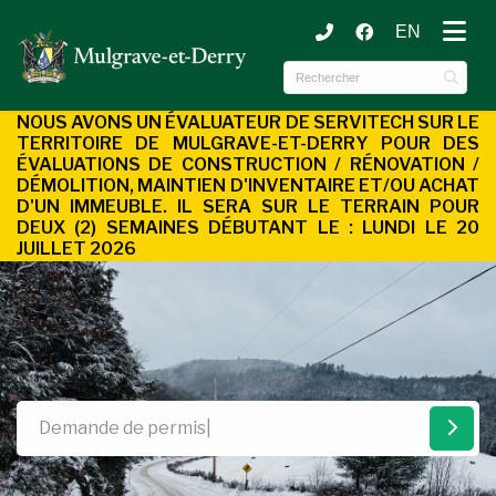
EN
ubmenu (Municipalité )
ubmenu (Services aux citoyens )
NOUS AVONS UN ÉVALUATEUR DE SERVITECH SUR LE
TERRITOIRE DE MULGRAVE-ET-DERRY POUR DES
ÉVALUATIONS DE CONSTRUCTION / RÉNOVATION /
DÉMOLITION, MAINTIEN D'INVENTAIRE ET/OU ACHAT
D'UN
IMMEUBLE. IL SERA SUR LE TERRAIN POUR
DEUX (2) SEMAINES DÉBUTANT LE : LUNDI LE 20
JUILLET 2026