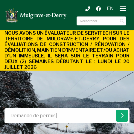
EN
ubmenu (Municipalité )
ubmenu (Services aux citoyens )
NOUS AVONS UN ÉVALUATEUR DE SERVITECH SUR LE
TERRITOIRE DE MULGRAVE-ET-DERRY POUR DES
ÉVALUATIONS DE CONSTRUCTION / RÉNOVATION /
DÉMOLITION, MAINTIEN D'INVENTAIRE ET/OU ACHAT
D'UN
IMMEUBLE. IL SERA SUR LE TERRAIN POUR
DEUX (2) SEMAINES DÉBUTANT LE : LUNDI LE 20
JUILLET 2026