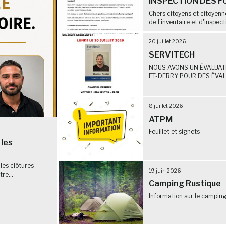
INSPECTION DES F
Chers citoyens et citoyen
de l'inventaire et d'inspect
20 juillet 2026
SERVITECH
NOUS AVONS UN ÉVALUATE
ET-DERRY POUR DES ÉVALU
8 juillet 2026
ATPM
Feuillet et signets
 les
 les clôtures
19 juin 2026
re...
Camping Rustique
Information sur le camping