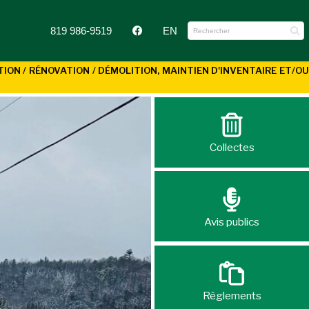
819 986-9519
EN
N / RÉNOVATION / DÉMOLITION, MAINTIEN D'INVENTAIRE ET/OU
Collectes
Avis publics
Règlements