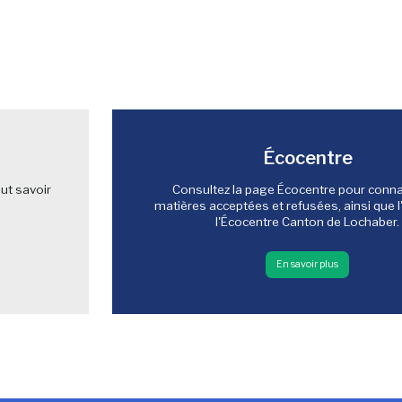
Écocentre
ut savoir
Consultez la page Écocentre pour connaî
matières acceptées et refusées, ainsi que l
l'Écocentre Canton de Lochaber.
En savoir plus