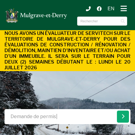
EN
ubmenu (Municipalité )
ubmenu (Services aux citoyens )
NOUS AVONS UN ÉVALUATEUR DE SERVITECH SUR LE
TERRITOIRE DE MULGRAVE-ET-DERRY POUR DES
ÉVALUATIONS DE CONSTRUCTION / RÉNOVATION /
DÉMOLITION, MAINTIEN D'INVENTAIRE ET/OU ACHAT
D'UN
IMMEUBLE. IL SERA SUR LE TERRAIN POUR
DEUX (2) SEMAINES DÉBUTANT LE : LUNDI LE 20
JUILLET 2026