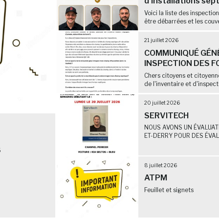
d'installations sep
Voici la liste des inspectio
être débarrées et les couve
21 juillet 2026
COMMUNIQUÉ GÉNÉ
INSPECTION DES F
Chers citoyens et citoyen
de l'inventaire et d'inspect
20 juillet 2026
SERVITECH
NOUS AVONS UN ÉVALUATE
ET-DERRY POUR DES ÉVALU
6
8 juillet 2026
ATPM
Feuillet et signets