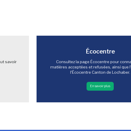
Écocentre
ut savoir
Consultez la page Écocentre pour connaî
matières acceptées et refusées, ainsi que l
l'Écocentre Canton de Lochaber.
En savoir plus