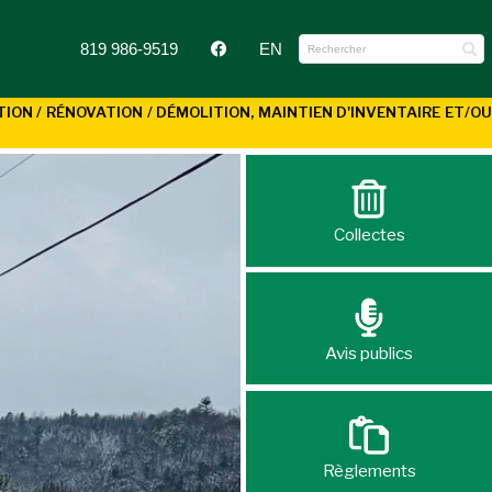
819 986-9519
EN
N / RÉNOVATION / DÉMOLITION, MAINTIEN D'INVENTAIRE ET/OU
Collectes
Avis publics
Règlements