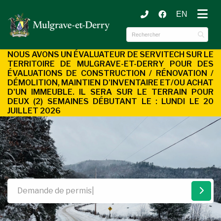
EN
ubmenu (Municipalité )
ubmenu (Services aux citoyens )
NOUS AVONS UN ÉVALUATEUR DE SERVITECH SUR LE
TERRITOIRE DE MULGRAVE-ET-DERRY POUR DES
ÉVALUATIONS DE CONSTRUCTION / RÉNOVATION /
DÉMOLITION, MAINTIEN D'INVENTAIRE ET/OU ACHAT
D'UN
IMMEUBLE. IL SERA SUR LE TERRAIN POUR
DEUX (2) SEMAINES DÉBUTANT LE : LUNDI LE 20
JUILLET 2026