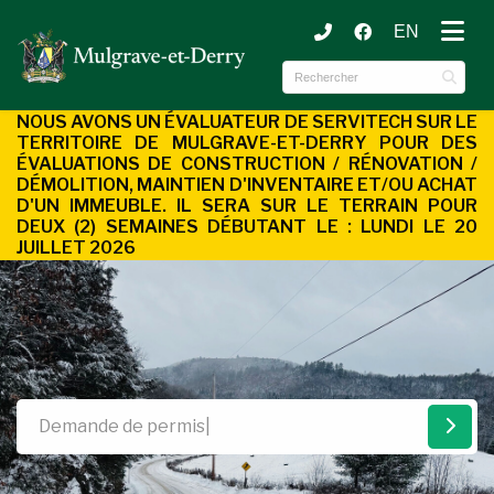
EN
ubmenu (Municipalité )
ubmenu (Services aux citoyens )
NOUS AVONS UN ÉVALUATEUR DE SERVITECH SUR LE
TERRITOIRE DE MULGRAVE-ET-DERRY POUR DES
ÉVALUATIONS DE CONSTRUCTION / RÉNOVATION /
DÉMOLITION, MAINTIEN D'INVENTAIRE ET/OU ACHAT
D'UN
IMMEUBLE. IL SERA SUR LE TERRAIN POUR
DEUX (2) SEMAINES DÉBUTANT LE : LUNDI LE 20
JUILLET 2026