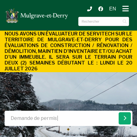
EN
ubmenu (Municipalité )
ubmenu (Services aux citoyens )
NOUS AVONS UN ÉVALUATEUR DE SERVITECH SUR LE
TERRITOIRE DE MULGRAVE-ET-DERRY POUR DES
ÉVALUATIONS DE CONSTRUCTION / RÉNOVATION /
DÉMOLITION, MAINTIEN D'INVENTAIRE ET/OU ACHAT
D'UN
IMMEUBLE. IL SERA SUR LE TERRAIN POUR
DEUX (2) SEMAINES DÉBUTANT LE : LUNDI LE 20
JUILLET 2026