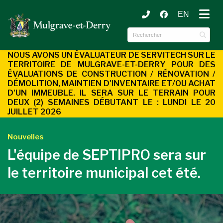
EN
ubmenu (Municipalité )
ubmenu (Services aux citoyens )
NOUS AVONS UN ÉVALUATEUR DE SERVITECH SUR LE
TERRITOIRE DE MULGRAVE-ET-DERRY POUR DES
ÉVALUATIONS DE CONSTRUCTION / RÉNOVATION /
DÉMOLITION, MAINTIEN D'INVENTAIRE ET/OU ACHAT
D'UN
IMMEUBLE. IL SERA SUR LE TERRAIN POUR
DEUX (2) SEMAINES DÉBUTANT LE : LUNDI LE 20
JUILLET 2026
Nouvelles
L'équipe de SEPTIPRO sera sur
le territoire municipal cet été.