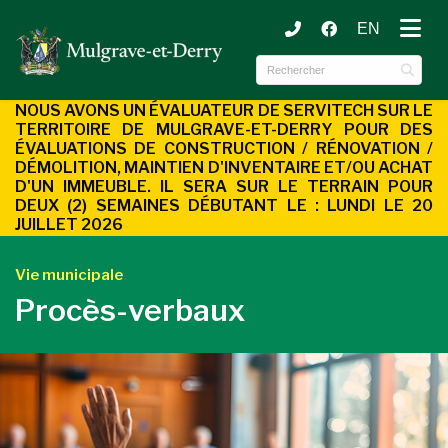
EN
ubmenu (Municipalité )
ubmenu (Services aux citoyens )
NOUS AVONS UN ÉVALUATEUR DE SERVITECH SUR LE
TERRITOIRE DE MULGRAVE-ET-DERRY POUR DES
ÉVALUATIONS DE CONSTRUCTION / RÉNOVATION /
DÉMOLITION, MAINTIEN D'INVENTAIRE ET/OU ACHAT
D'UN
IMMEUBLE. IL SERA SUR LE TERRAIN POUR
DEUX (2) SEMAINES DÉBUTANT LE : LUNDI LE 20
JUILLET 2026
Vie municipale
Procès-verbaux