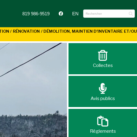
819 986-9519
EN
N / RÉNOVATION / DÉMOLITION, MAINTIEN D'INVENTAIRE ET/OU
Collectes
Avis publics
Règlements