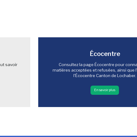
Écocentre
ut savoir
Consultez la page Écocentre pour connaî
matières acceptées et refusées, ainsi que l
l'Écocentre Canton de Lochaber.
En savoir plus