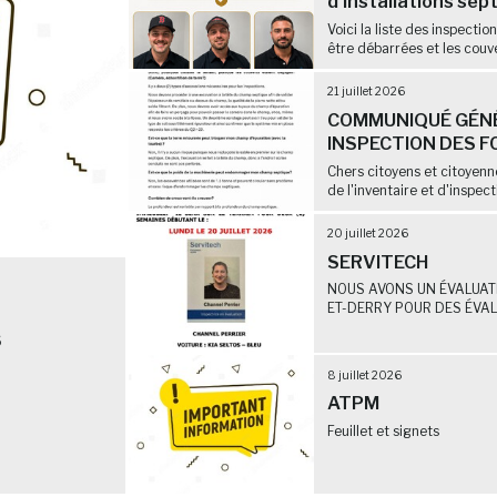
d'installations sep
Voici la liste des inspectio
être débarrées et les couve
21 juillet 2026
COMMUNIQUÉ GÉNÉ
INSPECTION DES F
Chers citoyens et citoyen
de l'inventaire et d'inspect
20 juillet 2026
SERVITECH
NOUS AVONS UN ÉVALUATE
ET-DERRY POUR DES ÉVALU
6
8 juillet 2026
ATPM
Feuillet et signets