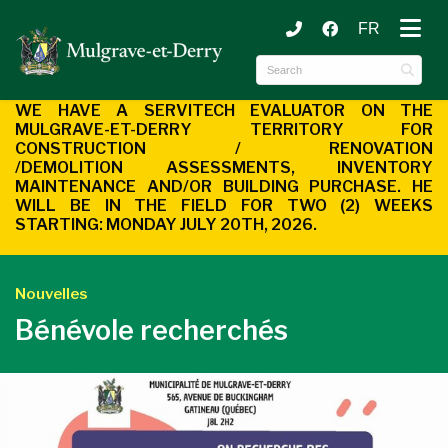
FR
ubmenu (Municipality )
ubmenu (Citizen Services )
WE HAVE A SERVITECH EVALUATOR ON THE
MULGRAVE-ET-DERRY
TERRITORY FOR
CONSTRUCTION / RENOVATION
/DEMOLITION
ASSESSMENTS, INVENTORY
MAINTENANCE AND/OR BUILDING
PURCHASE. HE
WILL BE IN THE FIELD FOR TWO (2) WEEKS
STARTING:
MONDAY JULY 20TH, 2026.
Nouvelles
Bénévole recherchés